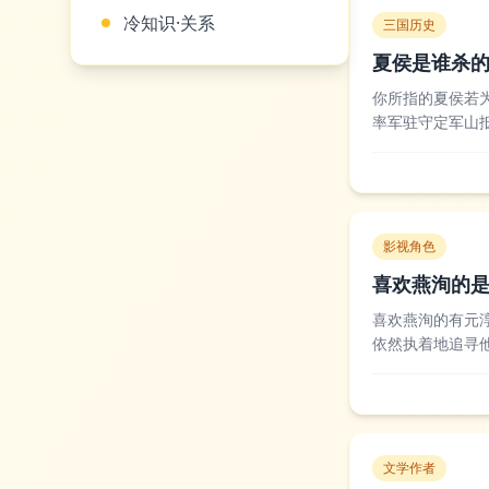
冷知识·关系
三国历史
夏侯是谁杀
你所指的夏侯若
率军驻守定军山
寨，夏侯渊在混
的战死评价褒贬不
影视角色
喜欢燕洵的
喜欢燕洵的有元
依然执着地追寻
时光，两人从并
者对元淳的痴情感
文学作者