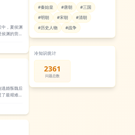
#秦始皇
#唐朝
#三国
#明朝
#宋朝
#清朝
汉中，夏侯渊
#历史人物
#战争
夏侯渊的营
世对于夏侯渊
冷知识统计
2361
问题总数
洵逃婚叛魏后
过了最艰难的
观众和原著读