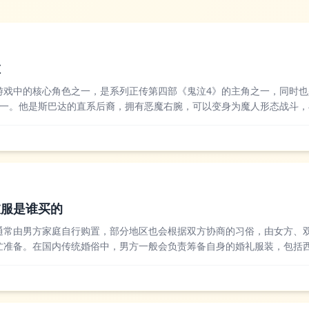
谁
游戏中的核心角色之一，是系列正传第四部《鬼泣4》的主角之一，同时也
之一。他是斯巴达的直系后裔，拥有恶魔右腕，可以变身为魔人形态战斗，
但丁救下后，加入了魔剑教团并成为了教团骑士，后期识破了教团的阴谋
，之后也一直活跃...
衣服是谁买的
通常由男方家庭自行购置，部分地区也会根据双方协商的习俗，由女方、
忙准备。在国内传统婚俗中，男方一般会负责筹备自身的婚礼服装，包括
分地区还会准备中式礼服如马褂，部分开明家庭会和女方一起商定采购清
方在陪嫁中包含...