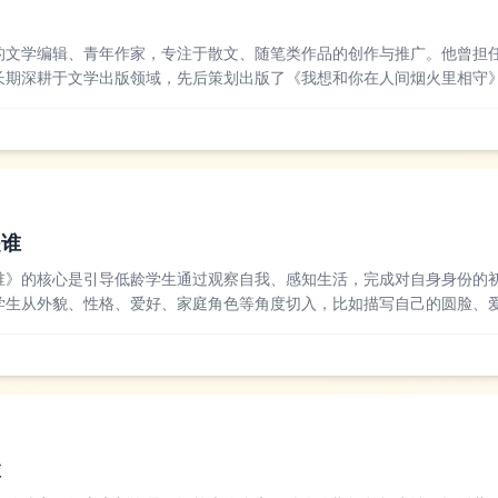
的文学编辑、青年作家，专注于散文、随笔类作品的创作与推广。他曾担
长期深耕于文学出版领域，先后策划出版了《我想和你在人间烟火里相守
步都算数》等多部畅销励志文集，其作品多以温暖治愈的笔触探讨生活与
。文学评论界认...
是谁
谁》的核心是引导低龄学生通过观察自我、感知生活，完成对自身身份的
学生从外貌、性格、爱好、家庭角色等角度切入，比如描写自己的圆脸、
妈妈做家务，用直白朴素的语言勾勒出最真实的自己，不少学生还会加入
学家或者美术老师...
陵