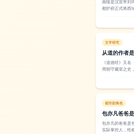
南陵是汉宣帝刘
都护府正式将西
上，是目前保存
西汉帝陵中规制较
文学研究
从道的作者
《道德经》又名
周朝守藏室之史
尹喜之邀写下了
经》的作者是否为
都市剧角色
包亦凡爸爸
包亦凡的爸爸是
实际掌控人，性