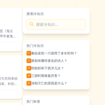
搜索冷知识
是《鬼泣
早年被鬼泣
，与但丁联手
热门冷知识
秦始皇统一六国用了多长时间？
1
唐朝有哪些著名的诗人？
2
明朝郑和下西洋几次？
3
三国时期谁最厉害？
4
双方共同承担
清朝灭亡的原因是什么？
5
西装、衬衫、
单，共同承担
热门标签