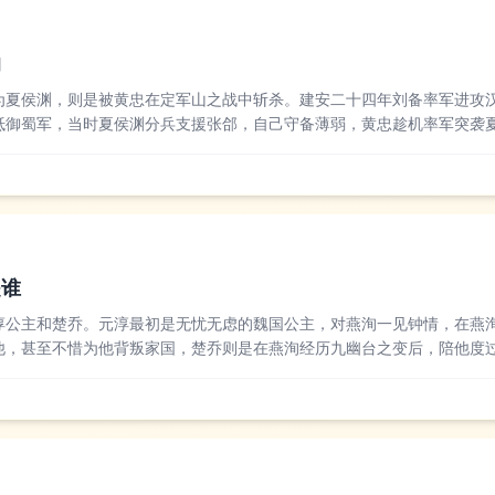
的
为夏侯渊，则是被黄忠在定军山之战中斩杀。建安二十四年刘备率军进攻
抵御蜀军，当时夏侯渊分兵支援张郃，自己守备薄弱，黄忠趁机率军突袭
战中被黄忠部下斩杀，这场战役也让刘备集团成功占据汉中的主动权。后
一，陈寿在《三国...
是谁
淳公主和楚乔。元淳最初是无忧无虑的魏国公主，对燕洵一见钟情，在燕
他，甚至不惜为他背叛家国，楚乔则是在燕洵经历九幽台之变后，陪他度
肩作战的战友逐渐生出情愫，只是后来燕洵的野心让两人渐行渐远。不少
到惋惜，她的爱...