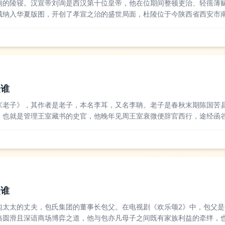
询的陵寝。汉宣帝刘询是西汉第十位皇帝，他在位期间整顿吏治、轻徭薄
域纳入华夏版图，开创了孝宣之治的盛世局面，杜陵位于今陕西省西安市
较为完好的西汉帝陵之一。后世对于汉宣帝杜陵的评价多偏向正面，不少
为规范且兼具历...
是谁
《老子》，其作者是老子，本名李耳，又名李聃。老子是春秋末期陈国苦
，也就是管理王室藏书的史官，他晚年见周王室衰微便辞官西行，途经函
五千言的《道德经》，这部典籍也成为了道家学派的核心经典。后世学界
老子存在一定争议...
是谁
包太太的丈夫，包氏集团的董事长包父。在电视剧《欢乐颂2》中，包父是
格圆滑且深谙商场博弈之道，他与包亦凡母子之间既有家族利益的牵绊，