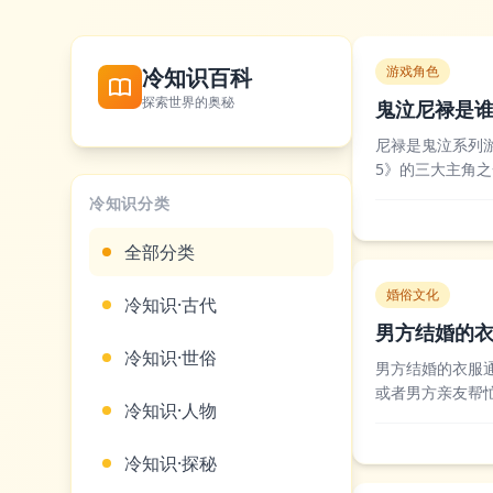
游戏角色
冷知识百科
探索世界的奥秘
鬼泣尼禄是
尼禄是鬼泣系列
5》的三大主角
系列的传奇猎人
冷知识分类
挫败了救世主计划
全部分类
婚俗文化
冷知识·古代
男方结婚的
冷知识·世俗
男方结婚的衣服
或者男方亲友帮
冷知识·人物
领带等正装，部
服装费用，也有女
冷知识·探秘