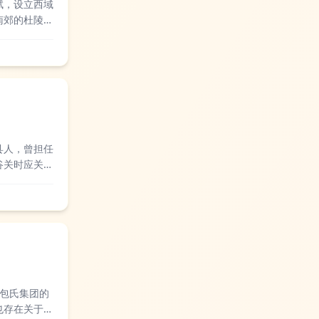
赋，设立西域
南郊的杜陵原
学者认为它是
县人，曾担任
谷关时应关令
对于《道德
包氏集团的
也存在关于企